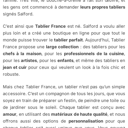
famille. Très vite, le bouche-à-oreille a fait son œuvre, et
les gens ont commencé à demander
leurs propres tabliers
signés Salford.
C’est ainsi que
Tablier France
est né. Salford a voulu aller
plus loin et a créé une boutique en ligne pour que tout le
monde puisse trouver le
tablier parfait
. Aujourd’hui, Tablier
France propose une
large collection
: des tabliers pour les
chefs à la maison
, pour les
professionnels de la cuisine
,
pour les
artistes
, pour les
enfants
, et même des tabliers en
jean et cuir
pour ceux qui veulent un look à la fois chic et
robuste.
Mais chez Tablier France, un tablier n’est pas qu’un simple
accessoire. C’est un compagnon de tous les jours, que vous
soyez en train de préparer un festin, de peindre une toile ou
de jardiner sous le soleil. Chaque tablier est conçu avec
amour
, en utilisant des
matériaux de haute qualité
, et nous
offrons aussi des options de
personnalisation
pour que
chaque tablier soit aussi unique que vous. Vous pouvez