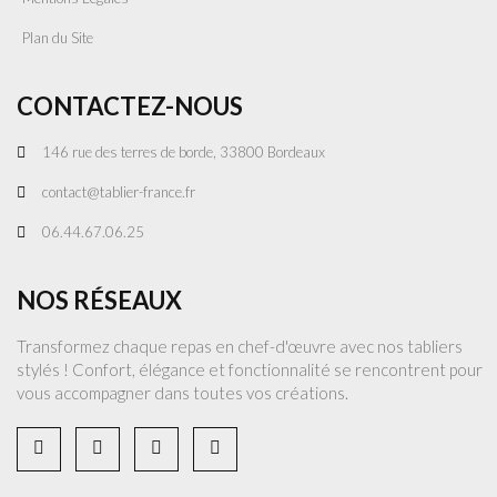
Plan du Site
CONTACTEZ-NOUS
146 rue des terres de borde, 33800 Bordeaux
contact@tablier-france.fr
06.44.67.06.25
NOS RÉSEAUX
Transformez chaque repas en chef-d'œuvre avec nos tabliers
stylés ! Confort, élégance et fonctionnalité se rencontrent pour
vous accompagner dans toutes vos créations.