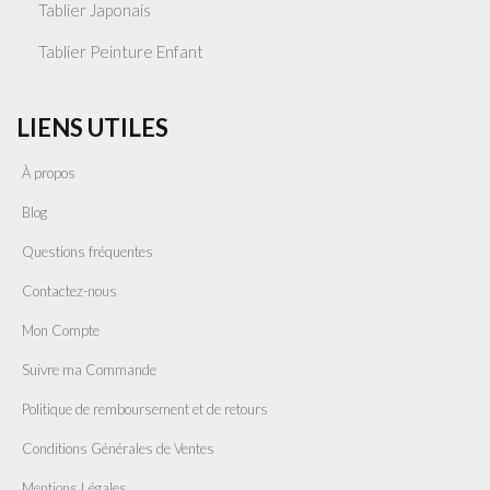
Tablier Japonais
Tablier Peinture Enfant
LIENS UTILES
À propos
Blog
Questions fréquentes
Contactez-nous
Mon Compte
Suivre ma Commande
Politique de remboursement et de retours
Conditions Générales de Ventes
Mentions Légales