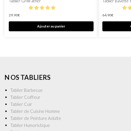
Tablier GrillFather
Tablier Bavette 
29.90
€
64.90
€
Ajouter au panier
N OS TABLIERS
Tablier Barbecue
Tablier Coiffeur
Tablier Cuir
Tablier de Cuisine Homme
Tablier de Peinture Adulte
Tablier Humoristique