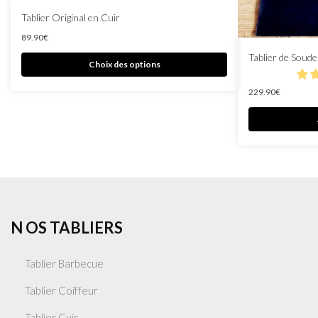
Tablier Original en Cuir
89.90
€
Tablier de Soud
Choix des options
229.90
€
N OS TABLIERS
Tablier Barbecue
Tablier Coiffeur
Tablier Cuir