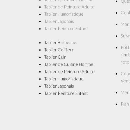
Ques
Tablier de Peinture Adulte
Cont
Tablier Humoristique
Tablier Japonais
Mon
Tablier Peinture Enfant
Suiv
Tablier Barbecue
Poli
Tablier Coiffeur
remb
Tablier Cuir
reto
Tablier de Cuisine Homme
Tablier de Peinture Adulte
Cond
Tablier Humoristique
Vent
Tablier Japonais
Ment
Tablier Peinture Enfant
Plan