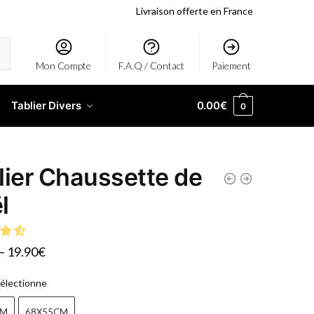
Livraison offerte en France
Mon Compte
F.A.Q / Contact
Paiement
Tablier Divers
0.00
€
0
lier Chaussette de
l
–
19.90
€
électionne
CM
68X55CM