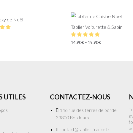
Sexy de Noël
Tablier Voiturette & Sapin
14.90
€
–
19.90
€
S UTILES
CONTACTEZ-NOUS
N
T
opos
146 rue des terres de borde,
av
33800 Bordeaux
fo
a
contact@tablier-france.fr