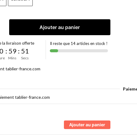
Ajouter au panier
 la livraison offerte
Il reste que 14 articles en stock !
0
:
59
:
51
ure
Mins
Secs
Paieme
Ajouter au panier