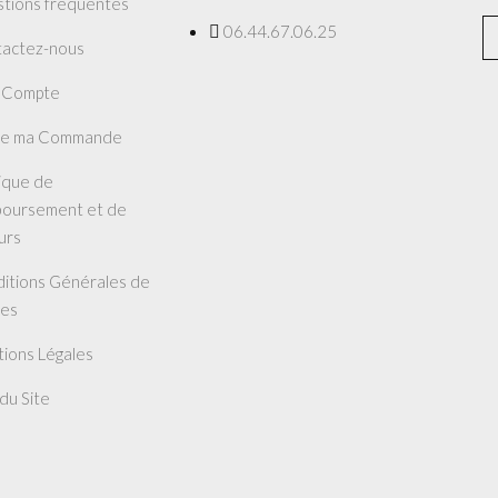
tions fréquentes
06.44.67.06.25
actez-nous
 Compte
re ma Commande
tique de
oursement et de
urs
itions Générales de
es
ions Légales
 du Site