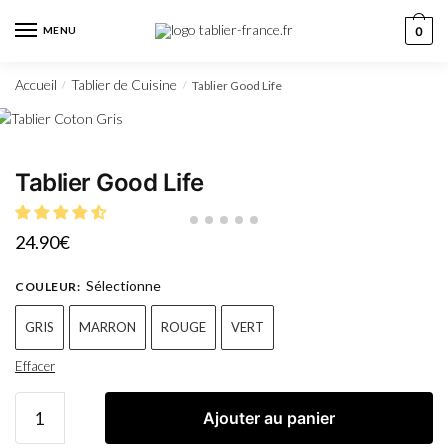
MENU
0
Accueil
Tablier de Cuisine
Tablier Good Life
/
/
Tablier Good Life
24.90
€
Sélectionne
COULEUR
:
GRIS
MARRON
ROUGE
VERT
Effacer
Ajouter au panier