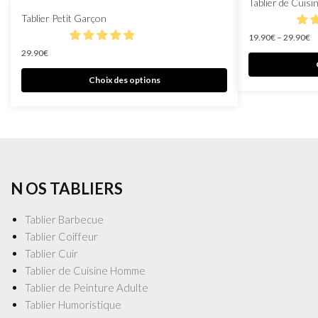
Tablier de Cuisi
Tablier Petit Garçon
19.90
€
–
29.90
€
29.90
€
Choix des options
N OS TABLIERS
Tablier Barbecue
Tablier Coiffeur
Tablier Cuir
Tablier de Cuisine Homme
Tablier de Peinture Adulte
Tablier Humoristique