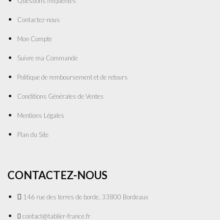
Questions fréquentes
Contactez-nous
Mon Compte
Suivre ma Commande
Politique de remboursement et de retours
Conditions Générales de Ventes
Mentions Légales
Plan du Site
CONTACTEZ-NOUS
146 rue des terres de borde, 33800 Bordeaux
contact@tablier-france.fr