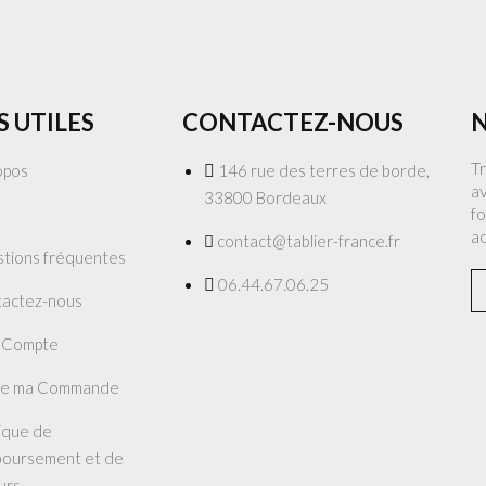
S UTILES
CONTACTEZ-NOUS
N
T
opos
146 rue des terres de borde,
av
33800 Bordeaux
fo
a
contact@tablier-france.fr
tions fréquentes
06.44.67.06.25
actez-nous
 Compte
re ma Commande
tique de
oursement et de
urs