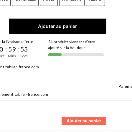
Ajouter au panier
 la livraison offerte
24 produits viennent d'être
0
:
59
:
52
ajouté sur la boutique !
ure
Mins
Secs
Paieme
Ajouter au panier