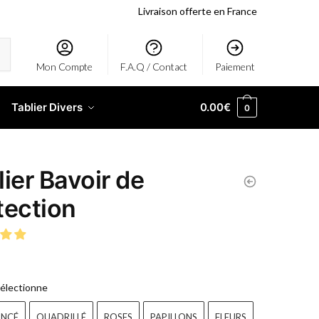
Livraison offerte en France
Mon Compte
F.A.Q / Contact
Paiement
Tablier Divers
0.00
€
0
lier Bavoir de
tection
électionne
ONCÉ
QUADRILLÉ
ROSES
PAPILLONS
FLEURS