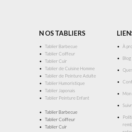
N OS TABLIERS
LIEN
Tablier Barbecue
À pr
Tablier Coiffeur
Blog
Tablier Cuir
Tablier de Cuisine Homme
Ques
Tablier de Peinture Adulte
Cont
Tablier Humoristique
Tablier Japonais
Mon
Tablier Peinture Enfant
Suiv
Tablier Barbecue
Poli
Tablier Coiffeur
remb
Tablier Cuir
reto