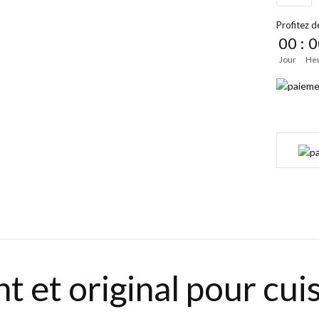
Profitez de
00
:
0
Jour
He
t et original pour cuis