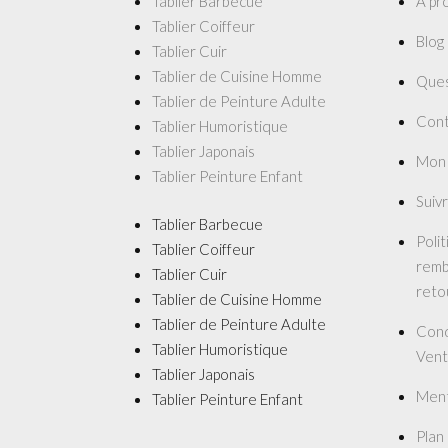
Tablier Barbecue
À pr
Tablier Coiffeur
Blog
Tablier Cuir
Tablier de Cuisine Homme
Ques
Tablier de Peinture Adulte
Cont
Tablier Humoristique
Tablier Japonais
Mon
Tablier Peinture Enfant
Suiv
Tablier Barbecue
Poli
Tablier Coiffeur
remb
Tablier Cuir
reto
Tablier de Cuisine Homme
Tablier de Peinture Adulte
Cond
Tablier Humoristique
Vent
Tablier Japonais
Ment
Tablier Peinture Enfant
Plan