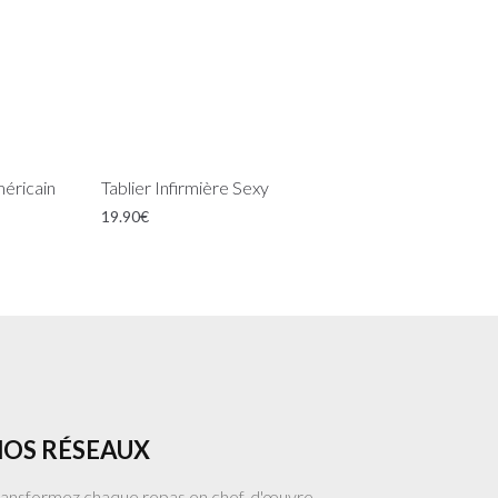
éricain
Tablier Infirmière Sexy
19.90
€
OS RÉSEAUX
ransformez chaque repas en chef-d'œuvre