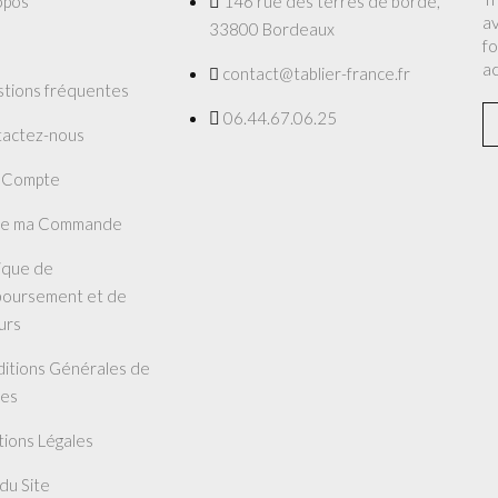
opos
146 rue des terres de borde,
av
33800 Bordeaux
fo
a
contact@tablier-france.fr
tions fréquentes
06.44.67.06.25
actez-nous
 Compte
re ma Commande
tique de
oursement et de
urs
itions Générales de
es
ions Légales
 du Site