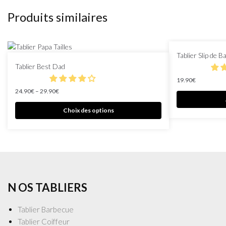
Produits similaires
Tablier Slip de B
Tablier Best Dad
19.90
€
24.90
€
–
29.90
€
Choix des options
N OS TABLIERS
Tablier Barbecue
Tablier Coiffeur