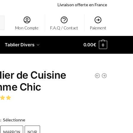
Livraison offerte en France
Mon Compte
F.A.Q / Contact
Paiement
Tablier Divers
0.00
€
0
lier de Cuisine
me Chic
Sélectionne
R
:
MARRON
NOIR