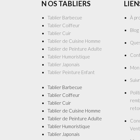
N OS TABLIERS
LIEN
Tablier Barbecue
À pr
Tablier Coiffeur
Blog
Tablier Cuir
Tablier de Cuisine Homme
Ques
Tablier de Peinture Adulte
Cont
Tablier Humoristique
Tablier Japonais
Mon
Tablier Peinture Enfant
Suiv
Tablier Barbecue
Poli
Tablier Coiffeur
remb
Tablier Cuir
reto
Tablier de Cuisine Homme
Tablier de Peinture Adulte
Cond
Tablier Humoristique
Vent
Tablier Japonais