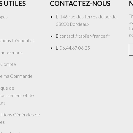
S UTILES
CONTACTEZ-NOUS
N
T
opos
146 rue des terres de borde,
av
33800 Bordeaux
fo
a
contact@tablier-france.fr
tions fréquentes
06.44.67.06.25
actez-nous
 Compte
re ma Commande
tique de
oursement et de
urs
itions Générales de
es