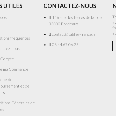
S UTILES
CONTACTEZ-NOUS
N
T
opos
146 rue des terres de borde,
av
33800 Bordeaux
fo
a
contact@tablier-france.fr
tions fréquentes
06.44.67.06.25
actez-nous
 Compte
re ma Commande
tique de
oursement et de
urs
itions Générales de
es