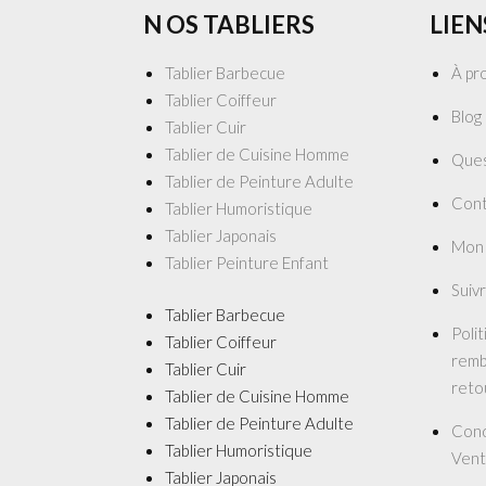
N OS TABLIERS
LIEN
Tablier Barbecue
À pr
Tablier Coiffeur
Blog
Tablier Cuir
Tablier de Cuisine Homme
Ques
Tablier de Peinture Adulte
Cont
Tablier Humoristique
Tablier Japonais
Mon
Tablier Peinture Enfant
Suiv
Tablier Barbecue
Poli
Tablier Coiffeur
remb
Tablier Cuir
reto
Tablier de Cuisine Homme
Tablier de Peinture Adulte
Cond
Tablier Humoristique
Vent
Tablier Japonais