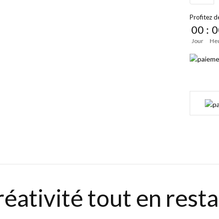
Profitez de
00
:
0
Jour
He
éativité tout en rest