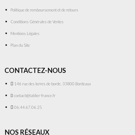
Politique de remboursement et de retours
Conditions Générales de Ventes
Mentions Légales
Plan du Site
CONTACTEZ-NOUS
146 rue des terres de borde, 33800 Bordeaux
contact@tablier-france.fr
06.44.67.06.25
NOS RÉSEAUX