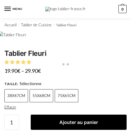
MENU
0
Accueil
Tablier de Cuisine
Tablier Fleuri
/
/
Tablier Fleuri
19.90
€
–
29.90
€
Sélectionne
TAILLE
:
38X47CM
55X68CM
75X65CM
Effacer
Ajouter au panier