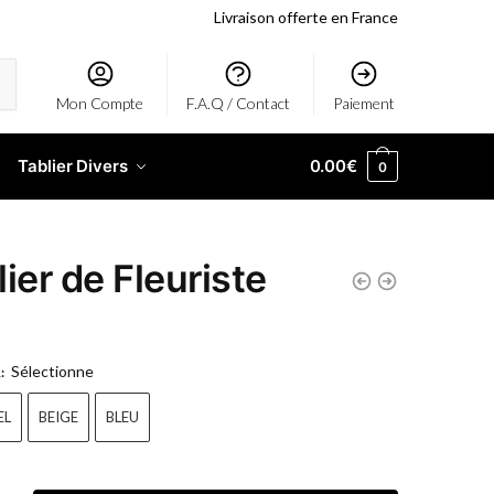
Livraison offerte en France
Mon Compte
F.A.Q / Contact
Paiement
Tablier Divers
0.00
€
0
lier de Fleuriste
Sélectionne
R
:
EL
BEIGE
BLEU