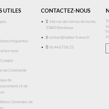
S UTILES
CONTACTEZ-NOUS
N
T
opos
146 rue des terres de borde,
av
33800 Bordeaux
fo
a
contact@tablier-france.fr
tions fréquentes
06.44.67.06.25
actez-nous
 Compte
re ma Commande
tique de
oursement et de
urs
itions Générales de
es