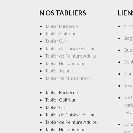
N OS TABLIERS
LIEN
Tablier Barbecue
À pr
Tablier Coiffeur
Blog
Tablier Cuir
Tablier de Cuisine Homme
Ques
Tablier de Peinture Adulte
Cont
Tablier Humoristique
Tablier Japonais
Mon
Tablier Peinture Enfant
Suiv
Tablier Barbecue
Poli
Tablier Coiffeur
remb
Tablier Cuir
reto
Tablier de Cuisine Homme
Tablier de Peinture Adulte
Cond
Tablier Humoristique
Vent