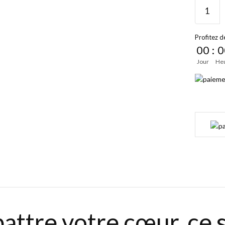
Profitez de
00
:
0
Jour
He
t battre votre cœur, c