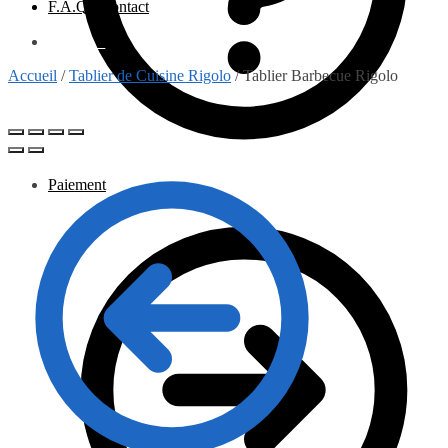
F.A.Q / Contact
0.00
€
0
Accueil
/
Tablier de Cuisine Rigolo
/
Tablier Barbecue Rigolo
Paiement