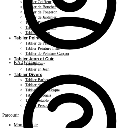
Tablier Coiffeur
Tablier de Boucher
Tablier de Forgeron
Tablier de Jardinier
Tablier Pâtisserie
Tablier de Soudeur
Tablier Serveur
Tablier Peinture
Tablier de Peinture Adulte
Tablier Peinture Fille
Tablier de Peinture Garçon
Tablier Jean et Cuir
F.A.Q / Contact
Tablier Cuir
Tablier en Jean
Tablier Divers
Tablier Barbecue
Tablier de Noel
Tablier Humoristique
Tablier Japonais
Tablier Jetable
Tablier Personnalisé
Parcourir
Mon Compte