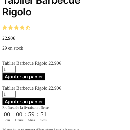
Tablier Barbecue
Rigolo
22.90
€
29 en stock
Tablier Barbecue Rigolo
22.90
€
quantité
de
Ajouter au panier
Tablier
Barbecue
Tablier Barbecue Rigolo
22.90
€
Rigolo
quantité
de
Ajouter au panier
Tablier
Profitez de la livraison offerte
Barbecue
00
:
00
:
59
:
50
Rigolo
Jour
Heure
Mins
Secs
29 produits viennent d'être ajouté sur la boutique !