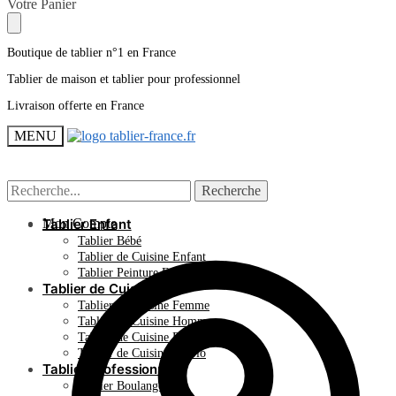
Skip
Skip
Votre Panier
to
to
navigation
content
Boutique de tablier n°1 en France
Tablier de maison et tablier pour professionnel
Livraison offerte en France
MENU
Recherche
Recherche
Recherche
Recherche
pour :
pour :
Mon Compte
Tablier Enfant
Tablier Bébé
Tablier de Cuisine Enfant
Tablier Peinture Enfant
Tablier de Cuisine
Tablier de Cuisine Femme
Tablier de Cuisine Homme
Tablier de Cuisine Professionnel
Tablier de Cuisine Rigolo
Tablier Professionnel
Tablier Boulangerie