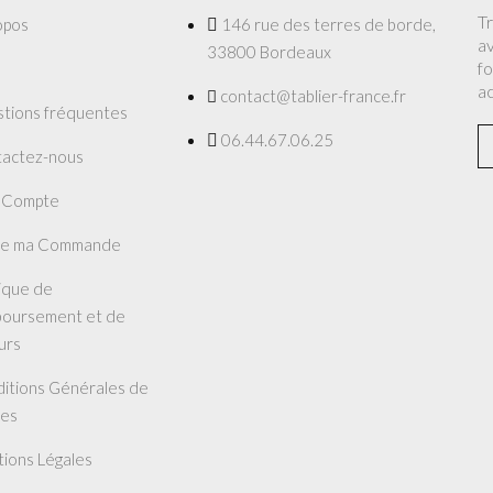
T
opos
146 rue des terres de borde,
av
33800 Bordeaux
fo
a
contact@tablier-france.fr
tions fréquentes
06.44.67.06.25
actez-nous
 Compte
re ma Commande
tique de
oursement et de
urs
itions Générales de
es
ions Légales