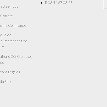
06.44.67.06.25
actez-nous
 Compte
re ma Commande
tique de
oursement et de
urs
itions Générales de
es
ions Légales
 du Site