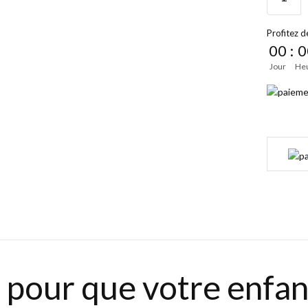
Profitez de
00
:
0
Jour
He
e pour que votre enfa