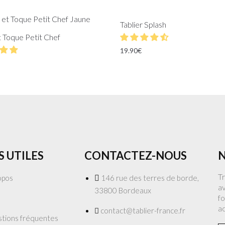
Tablier Splash
t Toque Petit Chef
19.90
€
S UTILES
CONTACTEZ-NOUS
N
T
opos
146 rue des terres de borde,
av
33800 Bordeaux
fo
a
contact@tablier-france.fr
tions fréquentes